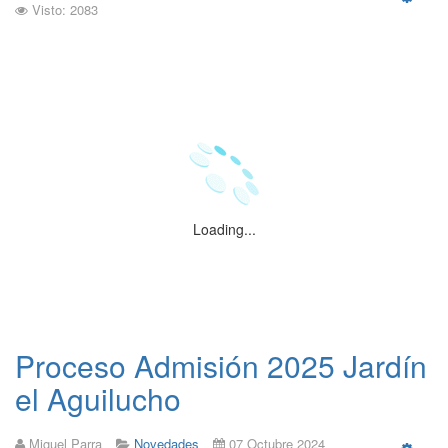
Visto: 2083
Emp
Loading...
Proceso Admisión 2025 Jardín
el Aguilucho
Miguel Parra
Novedades
07 Octubre 2024