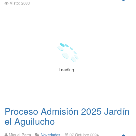
Visto: 2083
Emp
Loading...
Proceso Admisión 2025 Jardín
el Aguilucho
Miguel Parra
Novedades
07 Octubre 2024